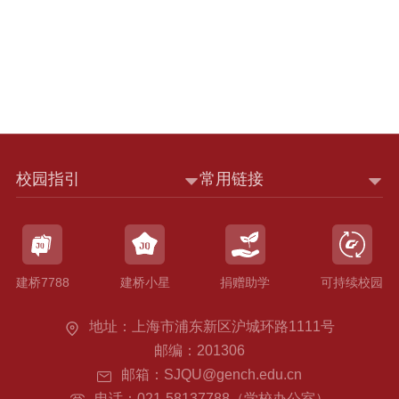
校园指引
常用链接
建桥7788
建桥小星
捐赠助学
可持续校园
地址：上海市浦东新区沪城环路1111号
邮编：201306
邮箱：SJQU@gench.edu.cn
电话：021-58137788（学校办公室）