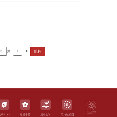
第
/16
页
跳转
建桥7788
建桥小星
捐赠助学
可持续校园