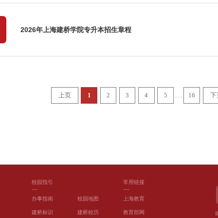
2026年上海建桥学院专升本招生章程
. . .
上页
1
2
3
4
5
16
下
校园指引
常用链接
办事指南
校园地图
上海教育
建桥标识
建桥校历
教育部网