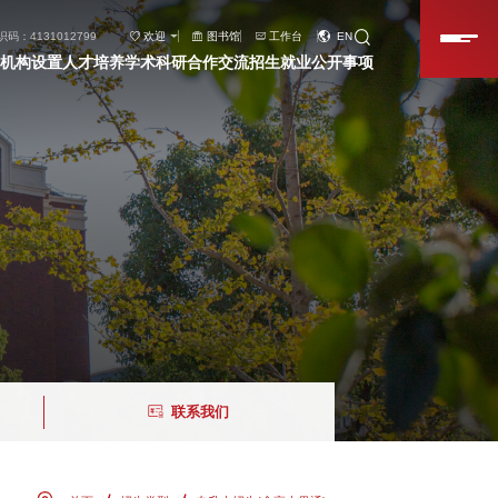
码：4131012799
欢迎
图书馆
工作台
EN
机构设置
人才培养
学术科研
合作交流
招生就业
公开事项
联系我们